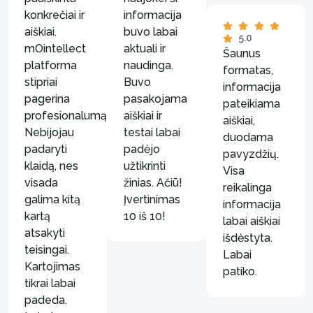
konkrečiai ir
informacija
aiškiai.
buvo labai
5.0
mOintellect
aktuali ir
Šaunus
platforma
naudinga.
formatas,
stipriai
Buvo
informacija
pagerina
pasakojama
pateikiama
profesionalumą.
aiškiai ir
aiškiai,
Nebijojau
testai labai
duodama
padaryti
padėjo
pavyzdžių.
klaidą, nes
užtikrinti
Visa
visada
žinias. Ačiū!
reikalinga
galima kitą
Įvertinimas
informacija
kartą
10 iš 10!
labai aiškiai
atsakyti
išdėstyta.
teisingai.
Labai
Kartojimas
patiko.
tikrai labai
padeda.