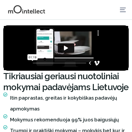
POPULIARU
Tikriausiai geriausi nuotoliniai
mokymai padavėjams Lietuvoje
Itin paprastas, greitas ir kokybiškas padavėjų
apmokymas
LT
Mokymus rekomenduoja 99% juos baigusiųjų
Trumpi ir praktiški mokymai – mokykis bet kur ir