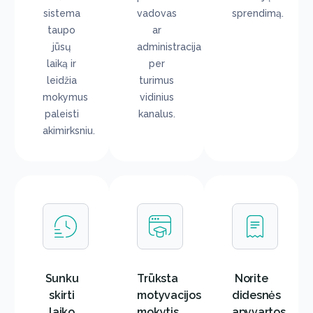
sistema
vadovas
sprendimą.
taupo
ar
jūsų
administracija
laiką ir
per
leidžia
turimus
mokymus
vidinius
paleisti
kanalus.
akimirksniu.
Sunku
Trūksta
Norite
skirti
motyvacijos
didesnės
laiko
mokytis
apyvartos