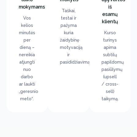
mokymams
iš
Taškai,
esamų
Vos
testai ir
klientų
kelios
pažyma
minutės
kuria
Kurso
per
žaidybinę
turinys
dieną –
motyvaciją
apima
nereikia
ir
subtilų
atjungti
pasididžiavimą.
papildomų
nuo
pasiūlymų
darbo
(upsell
ar laukti
/ cross-
„geresnio
sell)
meto“.
taikymą.