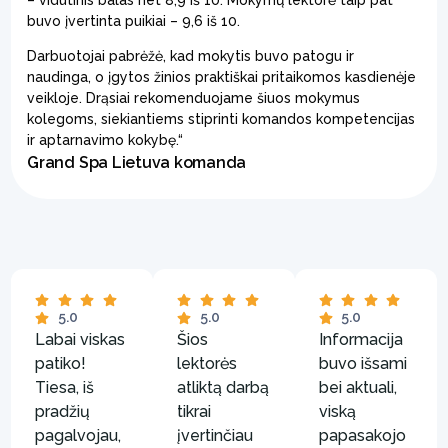
– vidutinis balas net 8,9 iš 10. Mokymų lektorė taip pat
buvo įvertinta puikiai – 9,6 iš 10.
Darbuotojai pabrėžė, kad mokytis buvo patogu ir
naudinga, o įgytos žinios praktiškai pritaikomos kasdienėje
veikloje. Drąsiai rekomenduojame šiuos mokymus
kolegoms, siekiantiems stiprinti komandos kompetencijas
ir aptarnavimo kokybę.“
Grand Spa Lietuva komanda
5.0
5.0
5.0
Labai viskas
Šios
Informacija
patiko!
lektorės
buvo išsami
Tiesa, iš
atliktą darbą
bei aktuali,
pradžių
tikrai
viską
pagalvojau,
įvertinčiau
papasakojo