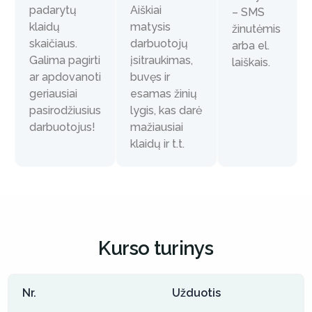
padarytų
Aiškiai
– SMS
klaidų
matysis
žinutėmis
skaičiaus.
darbuotojų
arba el.
Galima pagirti
įsitraukimas,
laiškais.
ar apdovanoti
buvęs ir
geriausiai
esamas žinių
pasirodžiusius
lygis, kas darė
darbuotojus!
mažiausiai
klaidų ir t.t.
Kurso turinys
Nr.
Užduotis