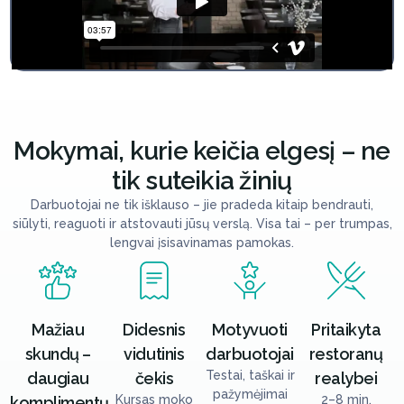
Mokymai, kurie keičia elgesį – ne
tik suteikia žinių
Darbuotojai ne tik išklauso – jie pradeda kitaip bendrauti,
siūlyti, reaguoti ir atstovauti jūsų verslą. Visa tai – per trumpas,
lengvai įsisavinamas pamokas.
Mažiau
Didesnis
Motyvuoti
Pritaikyta
skundų –
vidutinis
darbuotojai
restoranų
Testai, taškai ir
daugiau
čekis
realybei
pažymėjimai
Kursas moko
2–8 min.
komplimentų