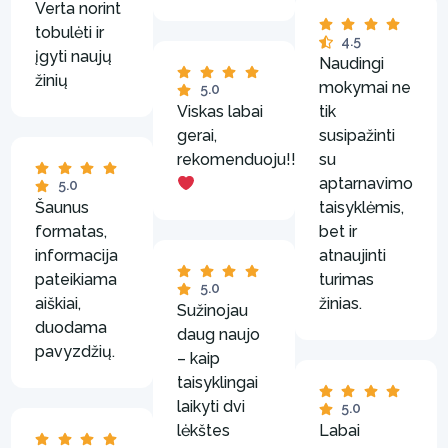
Verta norint
tobulėti ir
4.5
įgyti naujų
Naudingi
žinių
mokymai ne
5.0
Viskas labai
tik
gerai,
susipažinti
rekomenduoju!!!
su
aptarnavimo
5.0
Šaunus
taisyklėmis,
formatas,
bet ir
informacija
atnaujinti
pateikiama
turimas
5.0
aiškiai,
žinias.
Sužinojau
duodama
daug naujo
pavyzdžių.
– kaip
taisyklingai
laikyti dvi
5.0
lėkštes
Labai