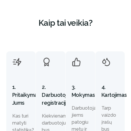
Kaip tai veikia?
2.
3.
1.
4.
Darbuotojų
Mokymasis
Pritaikymas
Kartojimas
registracija
Jums
Darbuotojai
Tarp
jiems
vaizdo
Kiekvienam
Kas turi
patogiu
įrašų
darbuotojui
matyti
metu ir
bus
bus
statistiką?