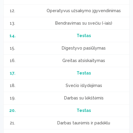
12.
Operatyvus užsakymo įgyvendinimas
13.
Bendravimas su svečiu (-iais)
14.
Testas
15.
Digestyvo pasiūlymas
16.
Greitas atsiskaitymas
17.
Testas
18.
Svečio išlydėjimas
19.
Darbas su lėkštėmis
20.
Testas
21.
Darbas taurėmis ir padėklu