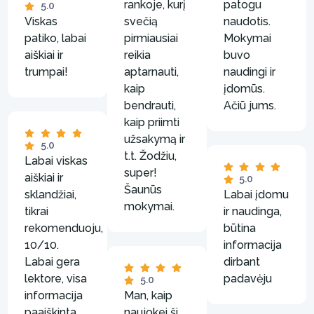
rankoje, kurį
patogu
5.0
Viskas
svečią
naudotis.
patiko, labai
pirmiausiai
Mokymai
aiškiai ir
reikia
buvo
trumpai!
aptarnauti,
naudingi ir
kaip
įdomūs.
bendrauti,
Ačiū jums.
kaip priimti
užsakymą ir
5.0
t.t. Žodžiu,
Labai viskas
super!
aiškiai ir
5.0
Šaunūs
sklandžiai,
Labai įdomu
mokymai.
tikrai
ir naudinga,
rekomenduoju,
būtina
10/10.
informacija
Labai gera
dirbant
lektore, visa
padavėju
5.0
informacija
Man, kaip
paaiškinta
naujokei ši