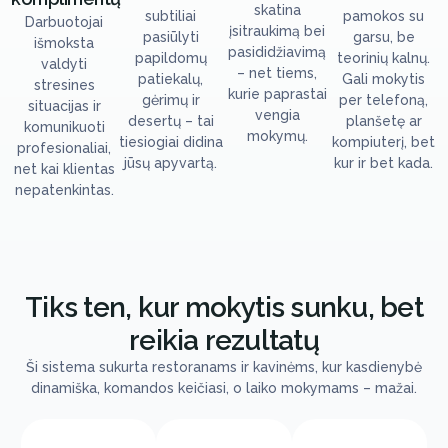
skatina
subtiliai
pamokos su
Darbuotojai
įsitraukimą bei
pasiūlyti
garsu, be
išmoksta
pasididžiavimą
papildomų
teorinių kalnų.
valdyti
– net tiems,
patiekalų,
Gali mokytis
stresines
kurie paprastai
gėrimų ir
per telefoną,
situacijas ir
vengia
desertų – tai
planšetę ar
komunikuoti
mokymų.
tiesiogiai didina
kompiuterį, bet
profesionaliai,
jūsų apyvartą.
kur ir bet kada.
net kai klientas
nepatenkintas.
Tiks ten, kur mokytis sunku, bet
reikia rezultatų
Ši sistema sukurta restoranams ir kavinėms, kur kasdienybė
dinamiška, komandos keičiasi, o laiko mokymams – mažai.