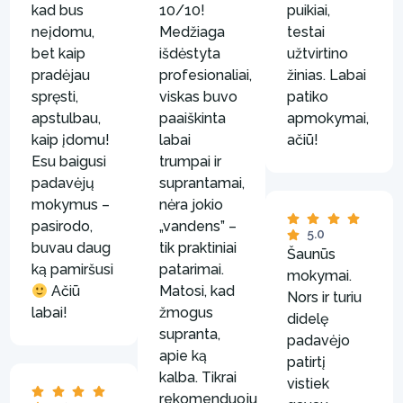
kad bus
10/10!
puikiai,
neįdomu,
Medžiaga
testai
bet kaip
išdėstyta
užtvirtino
pradėjau
profesionaliai,
žinias. Labai
spręsti,
viskas buvo
patiko
apstulbau,
paaiškinta
apmokymai,
kaip įdomu!
labai
ačiū!
Esu baigusi
trumpai ir
padavėjų
suprantamai,
mokymus –
nėra jokio
pasirodo,
„vandens” –
5.0
buvau daug
tik praktiniai
Šaunūs
ką pamiršusi
patarimai.
mokymai.
Ačiū
Matosi, kad
Nors ir turiu
labai!
žmogus
didelę
supranta,
padavėjo
apie ką
patirtį
kalba. Tikrai
vistiek
rekomenduoju