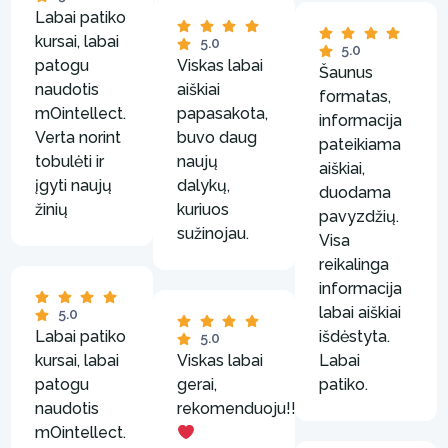
Labai patiko
kursai, labai
5.0
5.0
patogu
Viskas labai
Šaunus
naudotis
aiškiai
formatas,
mOintellect.
papasakota,
informacija
Verta norint
buvo daug
pateikiama
tobulėti ir
naujų
aiškiai,
įgyti naujų
dalykų,
duodama
žinių
kuriuos
pavyzdžių.
sužinojau.
Visa
reikalinga
informacija
labai aiškiai
5.0
Labai patiko
išdėstyta.
5.0
kursai, labai
Viskas labai
Labai
patogu
gerai,
patiko.
naudotis
rekomenduoju!!!
mOintellect.