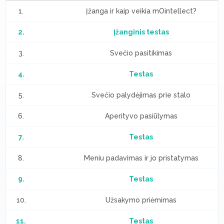
1.
Įžanga ir kaip veikia mOintellect?
2.
Įžanginis testas
3.
Svečio pasitikimas
4.
Testas
5.
Svečio palydėjimas prie stalo
6.
Aperityvo pasiūlymas
7.
Testas
8.
Meniu padavimas ir jo pristatymas
9.
Testas
10.
Užsakymo priėmimas
11.
Testas