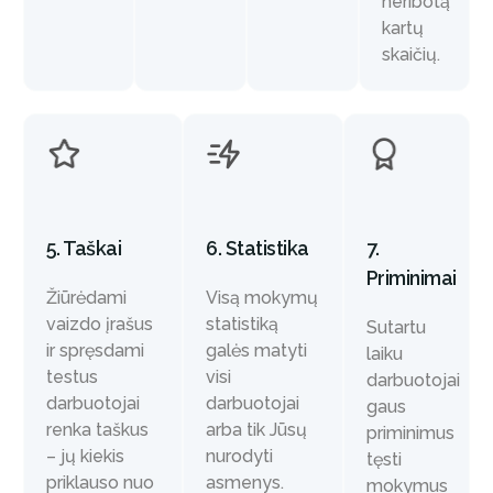
neribotą
kartų
skaičių.
5. Taškai
7.
6. Statistika
Priminimai
Žiūrėdami
Visą mokymų
vaizdo įrašus
statistiką
Sutartu
ir spręsdami
galės matyti
laiku
testus
visi
darbuotojai
darbuotojai
darbuotojai
gaus
renka taškus
arba tik Jūsų
priminimus
– jų kiekis
nurodyti
tęsti
priklauso nuo
asmenys.
mokymus