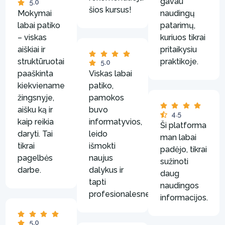
gavau
5.0
šios kursus!
Mokymai
naudingų
labai patiko
patarimų,
– viskas
kuriuos tikrai
aiškiai ir
pritaikysiu
struktūruotai
praktikoje.
5.0
paaškinta
Viskas labai
kiekviename
patiko,
žingsnyje,
pamokos
aišku ką ir
buvo
4.5
kaip reikia
informatyvios,
Ši platforma
daryti. Tai
leido
man labai
tikrai
išmokti
padėjo, tikrai
pagelbės
naujus
sužinoti
darbe.
dalykus ir
daug
tapti
naudingos
profesionalesnei.
informacijos.
5.0