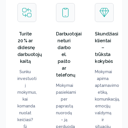
Turite
Darbuotojai
Skundžiasi
20 % ar
neturi
klientai
didesnę
darbo
–
darbuotojų
el.
trūksta
kaitą
pašto
kokybės
ar
Sunku
Mokymai
telefonų
investuoti
apima
į
Mokymai
aptarnavimo
mokymus,
pasiekiami
etiką,
kai
per
komunikaciją,
komanda
paprastą
emocijų
nuolat
nuorodą
valdymą
keičiasi?
– ją
ir
Ši
perduoda
situacijų