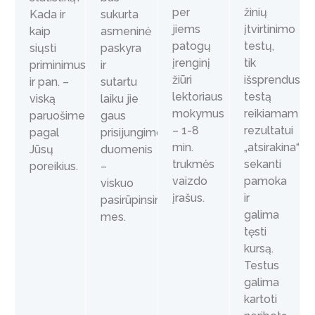
per
žinių
sukurta
Kada ir
jiems
įtvirtinimo
asmeninė
kaip
patogų
testų,
paskyra
siųsti
įrenginį
tik
ir
priminimus
žiūri
išsprendus
sutartu
ir pan. –
lektoriaus
testą
laiku jie
viską
mokymus
reikiamam
gaus
paruošime
– 1-8
rezultatui
prisijungimo
pagal
min.
„atsirakina“
duomenis
Jūsų
trukmės
sekanti
–
poreikius.
vaizdo
pamoka
viskuo
įrašus.
ir
pasirūpinsime
galima
mes.
tęsti
kursą.
Testus
galima
kartoti