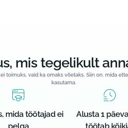
us, mis tegelikult ann
 ei toimuks, vaid ka omaks võetaks. Siin on, mida et
kasutama.
s, mida töötajad ei
Alusta 1 päev
pelga
töötab kõikj