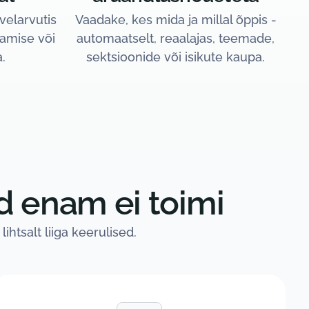
hvelarvutis
Vaadake, kes mida ja millal õppis -
damise või
automaatselt, reaalajas, teemade,
.
sektsioonide või isikute kaupa.
ed enam ei toimi
ihtsalt liiga keerulised.