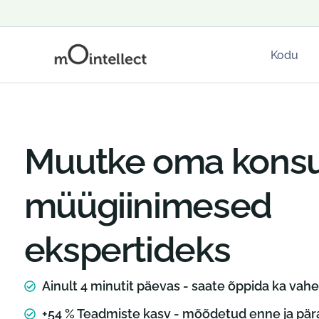
Kodu
Muutke oma konsul
müügiinimesed
ekspertideks
Ainult 4 minutit päevas - saate õppida ka vah
+54 % Teadmiste kasv - mõõdetud enne ja pär