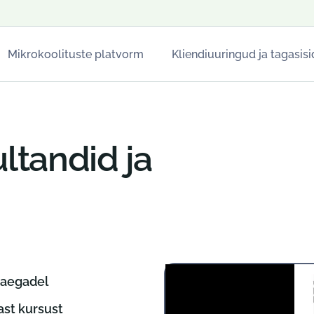
Mikrokoolituste platvorm
Kliendiuuringud ja tagasisi
Restoranide jaoks
Hotellide jaoks
tandid ja
Peatused
eaegadel
ast kursust