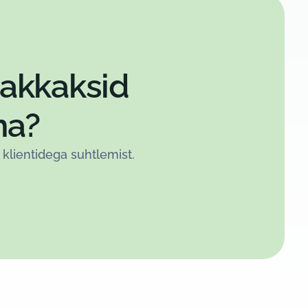
hakkaksid
ma?
 klientidega suhtlemist.