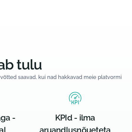
ab tulu
tevõtted saavad, kui nad hakkavad meie platvormi
aga -
KPId - ilma
al
aruandlusnõueteta