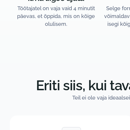
Töötajatel on vaja vaid 4 minutit
Selge fo
päevas, et õppida, mis on kõige
võimaldav
olulisem.
isegi kõi
Eriti siis, kui
Teil ei ole vaja ideaals