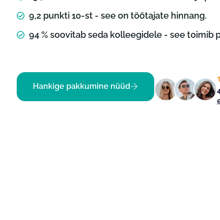
9,2 punkti 10-st - see on töötajate hinnang.
94 % soovitab seda kolleegidele - see toimib p
Hankige pakkumine nüüd
4