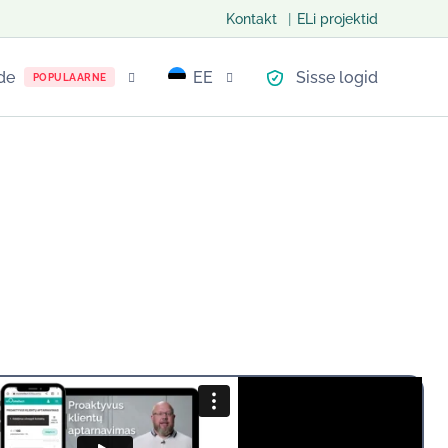
Kontakt
ELi projektid
de
EE
Sisse logid
POPULAARNE
LT
EN
PL
NO
LV