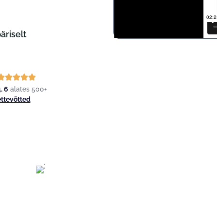
äriselt
. 6
alates 500+
ettevõtted