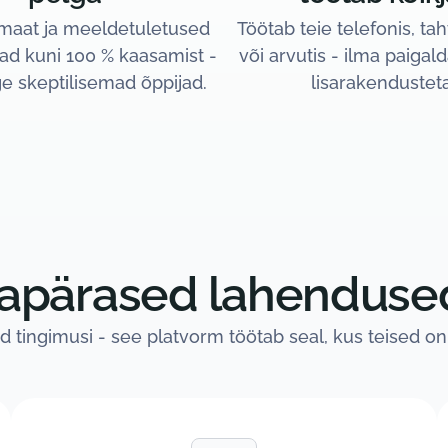
rmaat ja meeldetuletused
Töötab teie telefonis, ta
ad kuni 100 % kaasamist -
või arvutis - ilma paigal
ge skeptilisemad õppijad.
lisarakendusteta
 tavapärased lahendus
eid tingimusi - see platvorm töötab seal, kus teised on l