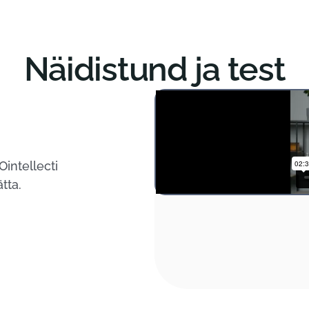
Näidistund ja test
Ointellecti
tta.