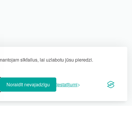
antojam sīkfailus, lai uzlabotu jūsu pieredzi.
Noraidīt nevajadzīgu
Iestatījumi