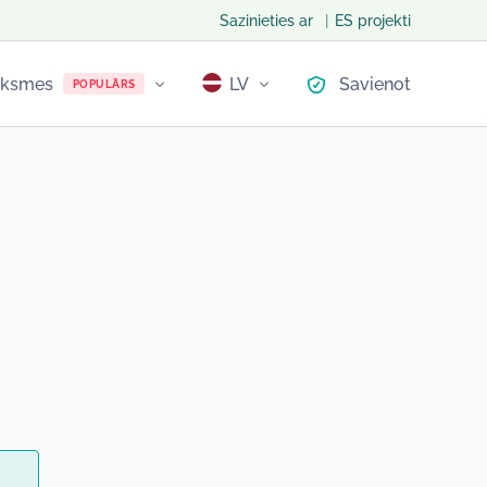
Sazinieties ar
ES projekti
auksmes
LV
Savienot
POPULĀRS
LT
EN
PL
NO
EE