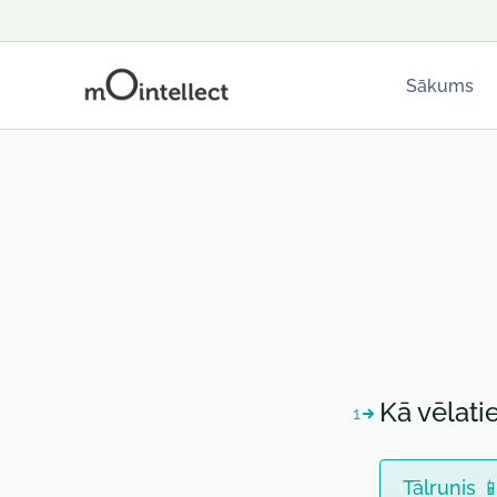
Sākums
Kā vēlati
1
Tālrunis 