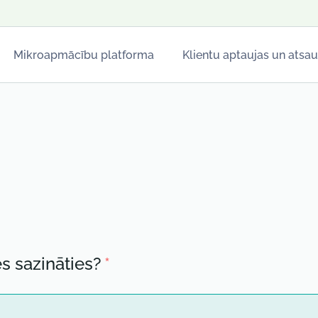
Mikroapmācību platforma
Klientu aptaujas un ats
Restorāniem
Viesnīcām
Pārtrauc
es sazināties?
*
